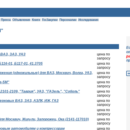
Пресса
Объявления
Книги
ГосЗакупки
Персоналии
Исследования
М"
Е
о
ВАЗ, ЗАЗ, УАЗ
цена по
р
запросу
п
16-01, Б117-01, 41.3705
цена по
запросу
жения (одножильные) для ВАЗ, Москвич, Волга, УАЗ,
цена по
запросу
а-5М"
цена по
запросу
101-2109, "Таврия", УАЗ, "ГАЗель", "Соболь"
цена по
запросу
егковых ВАЗ, ЗАЗ, АЗЛК, ИЖ, ГАЗ
цена по
запросу
цена по
запросу
я Москвич, Жигули, Запорожец, Ока (2141-117010)
цена по
запросу
узовым автомобилям и компрессорам
цена по