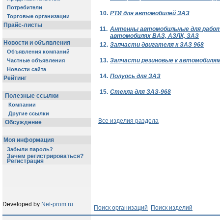
Потребители
10.
РТИ для автомобилей ЗАЗ
Торговые организации
Прайс-листы
11.
Антенны автомобильные для работы
автомобилях ВАЗ, АЗЛК, ЗАЗ
Новости и объявления
12.
Запчасти двигателя к ЗАЗ 968
Объявления компаний
13.
Запчасти резиновые к автомобиля
Частные объявления
Новости сайта
14.
Полуось для ЗАЗ
Рейтинг
15.
Стекла для ЗАЗ-968
Полезные ссылки
Компании
Другие ссылки
Все изделия раздела
Обсуждение
Моя информация
Забыли пароль?
Зачем регистрироваться?
Регистрация
Developed by
Net-prom.ru
Поиск организаций
Поиск изделий