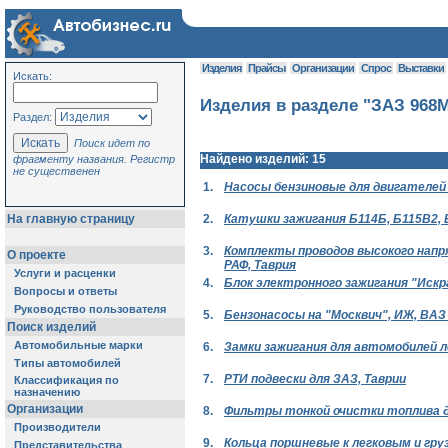
Изделия
Прайсы
Организации
Спрос
Выставки
Искать:
Изделия в разделе "ЗАЗ 968
Раздел:
Поиск идет по
Найдено изделий: 15
фрагменту названия. Регистр
не существенен
1.
Насосы бензиновые для двигателей 
2.
Катушки зажигания Б114Б, Б115В2, Б1
На главную страницу
3.
Комплекты проводов высокого напря
О проекте
РАФ, Таврия
Услуги и расценки
4.
Блок электронного зажигания "Искр
Вопросы и ответы
Руководство пользователя
5.
Бензонасосы на "Москвич", ИЖ, ВАЗ 2
Поиск изделий
Автомобильные марки
6.
Замки зажигания для автомобилей л
Типы автомобилей
7.
РТИ подвески для ЗАЗ, Таврии
Классификация по
назначению
Организации
8.
Фильтры тонкой очистки топлива дл
Производители
9.
Кольца поршневые к легковым и гр
Представительства