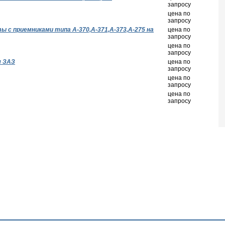
запросу
цена по
запросу
 с приемниками типа А-370,А-371,А-373,А-275 на
цена по
запросу
цена по
запросу
м ЗАЗ
цена по
запросу
цена по
запросу
цена по
запросу