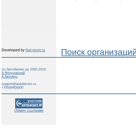
Поиск организаци
Developed by
Net-prom.ru
(c) Автобизнес.ру 2002-2010
А.Яблуновский
А.Акопянц
support@autobiznes.ru
+79508406000
Обмен ссылками