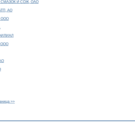
СМАЗОК И СОЖ, ОАО
ТП, АО
 ООО
.
ФИЛИАЛ
 ООО
АО
О
аница >>