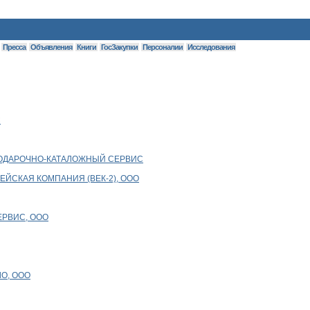
Пресса
Объявления
Книги
ГосЗакупки
Персоналии
Исследования
С
ПОДАРОЧНО-КАТАЛОЖНЫЙ СЕРВИС
ЙСКАЯ КОМПАНИЯ (ВЕК-2), ООО
ЕРВИС, ООО
ЛО, ООО