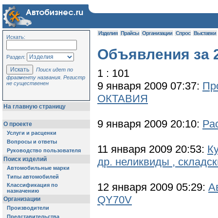
Изделия
Прайсы
Организации
Спрос
Выставки
Искать:
Объявления за 2
Раздел:
Поиск идет по
1 : 101
фрагменту названия. Регистр
9 января 2009 07:37:
Пр
не существенен
ОКТАВИЯ
На главную страницу
9 января 2009 20:10:
Ра
О проекте
Услуги и расценки
Вопросы и ответы
11 января 2009 20:53:
К
Руководство пользователя
Поиск изделий
др. неликвиды , складс
Автомобильные марки
Типы автомобилей
12 января 2009 05:29:
А
Классификация по
назначению
QY70V
Организации
Производители
Представительства