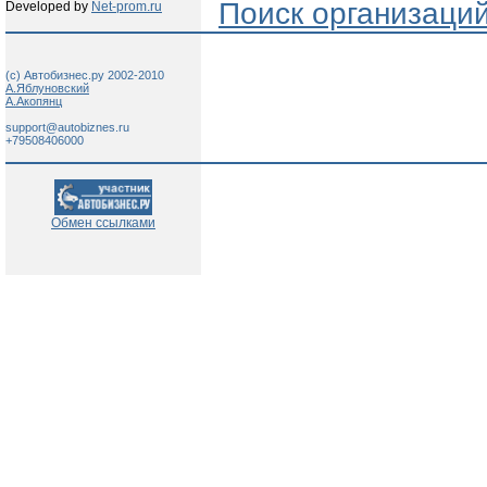
Поиск организаци
Developed by
Net-prom.ru
(c) Автобизнес.ру 2002-2010
А.Яблуновский
А.Акопянц
support@autobiznes.ru
+79508406000
Обмен ссылками