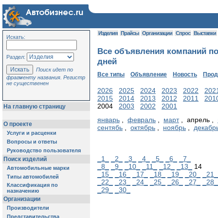
Изделия
Прайсы
Организации
Спрос
Выставки
Искать:
Все объявления компаний по
Раздел:
дней
Поиск идет по
Все типы
Объявление
Новость
Про
фрагменту названия. Регистр
не существенен
2026
2025
2024
2023
2022
202
2015
2014
2013
2012
2011
201
2004
2003
2002
2001
На главную страницу
январь
,
февраль
,
март
, апрель ,
О проекте
сентябь
,
октябрь
,
ноябрь
,
декабр
Услуги и расценки
Вопросы и ответы
Руководство пользователя
_1_
_2_
_3_
_4_
_5_
_6_
_7_
Поиск изделий
_8_
_9_
_10_
_11_
_12_
_13_
14
Автомобильные марки
_15_
_16_
_17_
_18_
_19_
_20_
_21_
Типы автомобилей
_22_
_23_
_24_
_25_
_26_
_27_
_28_
Классификация по
_29_
_30_
назначению
Организации
Производители
Представительства