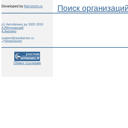
Поиск организаци
Developed by
Net-prom.ru
(c) Автобизнес.ру 2002-2010
А.Яблуновский
А.Акопянц
support@autobiznes.ru
+79508406000
Обмен ссылками