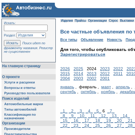
Изделия
Прайсы
Организации
Спрос
Выставки
Искать:
Все частные объявления по т
Раздел:
Все типы
Объявление
Новость
Про
Поиск идет по
фрагменту названия. Регистр
Для того, чтобы опубликовать об
не существенен
Зарегистрироваться
На главную страницу
2026
2025
2024
2023
2022
202
2015
2014
2013
2012
2011
201
О проекте
2004
2003
2002
2001
Услуги и расценки
январь
, февраль ,
март
,
апрель
,
Вопросы и ответы
сентябь
,
октябрь
,
ноябрь
,
декабр
Руководство пользователя
Поиск изделий
Автомобильные марки
Типы автомобилей
_1_
_2_
_3_
_4_
_5_
6
_7_
Классификация по
_8_
_9_
_10_
_11_
_12_
_13_
_14_
назначению
_15_
_16_
_17_
_18_
_19_
_20_
_21_
Организации
_22_
_23_
_24_
_25_
_26_
_27_
_28_
Производители
Представительства