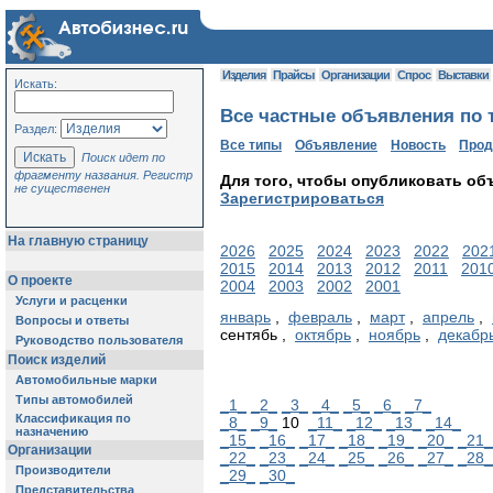
Изделия
Прайсы
Организации
Спрос
Выставки
Искать:
Все частные объявления по 
Раздел:
Все типы
Объявление
Новость
Про
Поиск идет по
фрагменту названия. Регистр
Для того, чтобы опубликовать об
не существенен
Зарегистрироваться
На главную страницу
2026
2025
2024
2023
2022
202
2015
2014
2013
2012
2011
201
О проекте
2004
2003
2002
2001
Услуги и расценки
январь
,
февраль
,
март
,
апрель
,
Вопросы и ответы
сентябь ,
октябрь
,
ноябрь
,
декабр
Руководство пользователя
Поиск изделий
Автомобильные марки
Типы автомобилей
_1_
_2_
_3_
_4_
_5_
_6_
_7_
Классификация по
_8_
_9_
10
_11_
_12_
_13_
_14_
назначению
_15_
_16_
_17_
_18_
_19_
_20_
_21_
Организации
_22_
_23_
_24_
_25_
_26_
_27_
_28_
Производители
_29_
_30_
Представительства