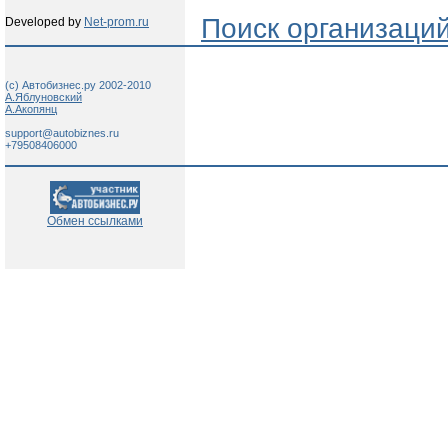
Поиск организаци
Developed by
Net-prom.ru
(c) Автобизнес.ру 2002-2010
А.Яблуновский
А.Акопянц
support@autobiznes.ru
+79508406000
Обмен ссылками