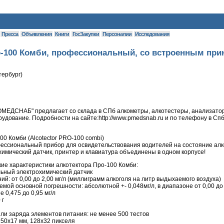
Пресса
Объявления
Книги
ГосЗакупки
Персоналии
Исследования
-100 Комби, профессиональный, со встроенным при
тербург)
МЕДСНАБ" предлагает со склада в СПб алкометры, алкотестеры, анализатор
удование. Подробности на сайте:http://www.pmedsnab.ru и по телефону в Спб: 
00 Комби (Alcotector PRO-100 combi)
ессиональный прибор для освидетельствования водителей на состояние алк
имический датчик, принтер и клавиатура объединены в одном корпусе!
кие характеристики алкотектора Про-100 Комби:
ьный электрохимический датчик
ий: от 0,00 до 2,00 мг/л (миллиграмм алкоголя на литр выдыхаемого воздуха)
мой основной погрешности: абсолютной +- 0,048мг/л, в диапазоне от 0,00 до 
 0,475 до 0,95 мг/л
 г
и заряда элементов питания: не менее 500 тестов
50х17 мм, 128х32 пикселя