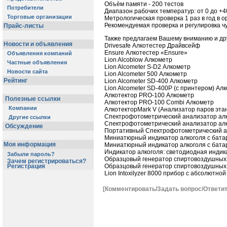
Объём памяти - 200 тестов
Потребители
Диапазон рабочих температур: от 0 до +4
Торговые организации
Метрологическая проверка 1 раз в год в 
Рекомендуемая проверка и регулировка чу
Прайс-листы
Также предлагаем Вашему вниманию и дру
Новости и объявления
Drivesafe Алкотестер Драйвсейф
Ensure Алкотестер «Ensure»
Объявления компаний
Lion Alcoblow Алкометр
Частные объявления
Lion Alcometer S-D2 Алкометр
Новости сайта
Lion Alcometer 500 Алкометр
Рейтинг
Lion Alcometer SD-400 Алкометр
Lion Alcometer SD-400P (с принтером) Ал
Алкотектор PRO-100 Алкометр
Полезные ссылки
Алкотектор PRO-100 Combi Алкометр
Компании
АлкотекторMark V (Анализатор паров эта
Спектрофотометрический анализатор ал
Другие ссылки
Спектрофотометрический анализатор ал
Обсуждение
Портативный Спектрофотометрический а
Миниатюрный индикатор алкоголя с бата
Моя информация
Миниатюрный индикатор алкоголя с бата
Индикатор алкоголя: светодиодная индик
Забыли пароль?
Образцовый генератор спиртовоздушных
Зачем регистрироваться?
Регистрация
Образцовый генератор спиртовоздушных
Lion Intoxilyzer 8000 прибор с абсолютно
[Комментировать/Задать вопрос/Ответит