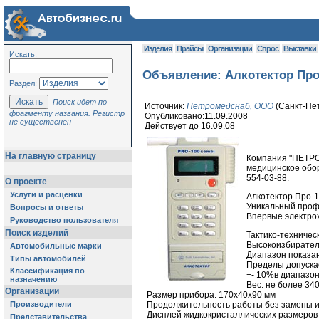
Изделия
Прайсы
Организации
Спрос
Выставки
Искать:
Объявление: Алкотектор Про
Раздел:
Поиск идет по
Источник:
Петромедснаб, ООО
(Санкт-Пе
фрагменту названия. Регистр
Опубликовано:11.09.2008
не существенен
Действует до 16.09.08
На главную страницу
Компания "ПЕТРО
медицинское обор
554-03-88.
О проекте
Услуги и расценки
Алкотектор Про-1
Уникальный проф
Вопросы и ответы
Впервые электрох
Руководство пользователя
Поиск изделий
Тактико-техничес
Высокоизбирател
Автомобильные марки
Диапазон показан
Типы автомобилей
Пределы допускае
Классификация по
+- 10%в диапазоне
назначению
Вес: не более 340
Организации
Размер прибора: 170х40х90 мм
Производители
Продолжительность работы без замены ил
Дисплей жидкокристаллических размеров 
Представительства