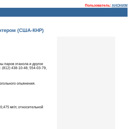
Пользователь:
АНОНИМ
нтером (США-КНР)
ы паров этанола и другое
(812) 438-10-48, 554-03-79,
огольного опьянения.
0,475 мг/л; относительной