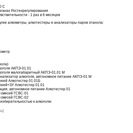
0 С
органах Ростехрегулирования
вствительности - 1 раз в 6 месяцев
гие алкометры, алкотестеры и анализаторы паров этанола:
кометр
нола)
коголя АКПЭ-01.01
коголя малогабаритный АКПЭ-01.01 М
нализатор алкоголя, автономное питание АКПЭ-01 М
реей Алкотестер 01.01Б
реей+ЗУ Алкотестер 01.01
ация, автономное питание Алкотестер 01
 смесей ГСВС-01
 смесей ГСВС-02
й избирательностью к алкоголю
ь]