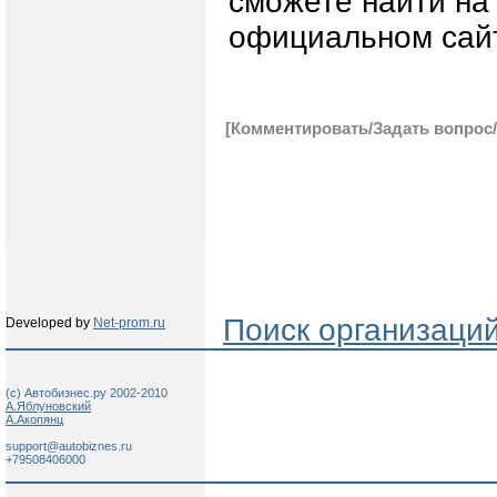
сможете найти на
официальном сай
[Комментировать/Задать вопрос/
Поиск организаци
Developed by
Net-prom.ru
(c) Автобизнес.ру 2002-2010
А.Яблуновский
А.Акопянц
support@autobiznes.ru
+79508406000