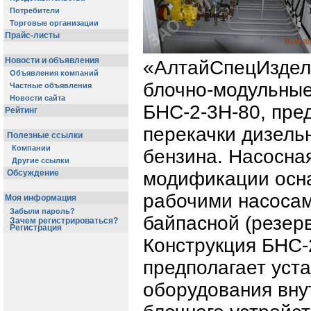
Потребители
Торговые организации
Прайс-листы
Новости и объявления
«АлтайСпецИздел
Объявления компаний
блочно-модульные
Частные объявления
Новости сайта
БНС-2-3Н-80, пре
Рейтинг
перекачки дизель
Полезные ссылки
Компании
бензина. Насосна
Другие ссылки
Обсуждение
модификации осн
рабочими насосам
Моя информация
Забыли пароль?
байпасной (резер
Зачем регистрироваться?
Регистрация
Конструкция БНС-
предполагает уста
оборудования вну