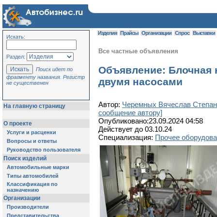
Изделия
Прайсы
Организации
Спрос
Выставки
Искать:
Все частные объявления
Раздел:
Объявление: Блочная 
Поиск идет по
фрагменту названия. Регистр
двумя насосами
не существенен
Автор:
Черемных Вячеслав Степан
На главную страницу
сообщение автору]
Опубликовано:23.09.2024 04:58
О проекте
Действует до 03.10.24
Услуги и расценки
Специализация:
Прочее оборудова
Вопросы и ответы
Руководство пользователя
Поиск изделий
Автомобильные марки
Типы автомобилей
Классификация по
назначению
Организации
Производители
Представительства