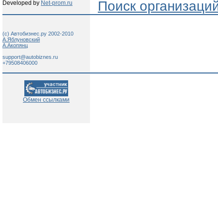
Поиск организаци
Developed by
Net-prom.ru
(c) Автобизнес.ру 2002-2010
А.Яблуновский
А.Акопянц
support@autobiznes.ru
+79508406000
Обмен ссылками