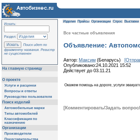
Изделия
Прайсы
Организации
Спрос
Выставки
Искать:
Все частные объявления
Раздел:
Объявление: Автопомо
Поиск идет по
фрагменту названия. Регистр
не существенен
Автор:
Максим
(Беларусь)
[Отпра
Опубликовано:24.10.2021 15:52
На главную страницу
Действует до 03.11.21
О проекте
Окажем помощь на дороге, услуги эвакуато
Услуги и расценки
Вопросы и ответы
Руководство пользователя
Поиск изделий
[Комментировать/Задать вопрос/
Автомобильные марки
Типы автомобилей
Классификация по
назначению
Организации
Производители
Представительства