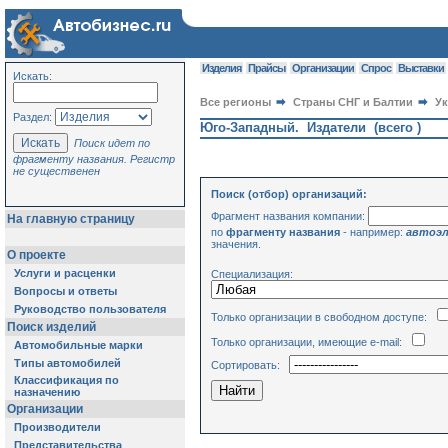
Изделия
Прайсы
Организации
Спрос
Выставки
Искать:
Все регионы
Страны СНГ и Балтии
У
Раздел:
Юго-Западный. Издатели (всего )
Поиск идет по
фрагменту названия. Регистр
не существенен
Поиск (отбор) организаций:
Фрагмент названия компании:
На главную страницу
по
фрагменту названия
- например:
автоэл
значения.
О проекте
Услуги и расценки
Специализация:
Вопросы и ответы
Руководство пользователя
Только организации в свободном доступе:
Поиск изделий
Только организации, имеющие e-mail:
Автомобильные марки
Типы автомобилей
Сортировать:
Классификация по
назначению
Организации
Производители
Представительства