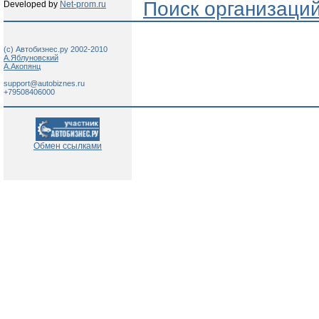
Поиск организаци
Developed by
Net-prom.ru
(c) Автобизнес.ру 2002-2010
А.Яблуновский
А.Акопянц
support@autobiznes.ru
+79508406000
Обмен ссылками