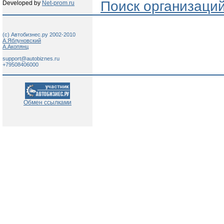
Поиск организаци
Developed by
Net-prom.ru
(c) Автобизнес.ру 2002-2010
А.Яблуновский
А.Акопянц
support@autobiznes.ru
+79508406000
Обмен ссылками