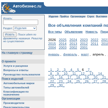
Изделия
Прайсы
Организации
Спрос
Выставки
Искать:
Все объявления компаний по 
Раздел:
Все типы
Объявление
Новость
Про
Поиск идет по
фрагменту названия. Регистр
2026
2025
2024
2023
2022
202
не существенен
2015
2014
2013
2012
2011
201
2004
2003
2002
2001
На главную страницу
январь
,
февраль
,
март
, апрель ,
О проекте
Услуги и расценки
_1_
_2_
_3_
_4_
_5_
6
_7_
Вопросы и ответы
_8_
_9_
_10_
_11_
_12_
_13_
_14_
Руководство пользователя
_15_
_16_
_17_
_18_
_19_
_20_
_21_
Поиск изделий
_22_
_23_
_24_
_25_
_26_
_27_
_28_
Автомобильные марки
_29_
_30_
Типы автомобилей
Классификация по
назначению
Организации
Производители
Представительства