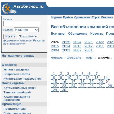
Изделия
Прайсы
Организации
Спрос
Выставки
Искать:
Все объявления компаний по 
Раздел:
Все типы
Объявление
Новость
Про
Поиск идет по
фрагменту названия. Регистр
2026
2025
2024
2023
2022
202
не существенен
2015
2014
2013
2012
2011
201
2004
2003
2002
2001
На главную страницу
январь
,
февраль
,
март
, апрель ,
О проекте
Услуги и расценки
_1_
_2_
_3_
_4_
_5_
_6_
_7_
Вопросы и ответы
_8_
_9_
_10_
_11_
_12_
_13_
_14_
Руководство пользователя
_15_
_16_
_17_
_18_
_19_
_20_
21
Поиск изделий
_22_
_23_
_24_
_25_
_26_
_27_
_28_
Автомобильные марки
_29_
_30_
Типы автомобилей
Классификация по
назначению
Организации
Производители
Представительства