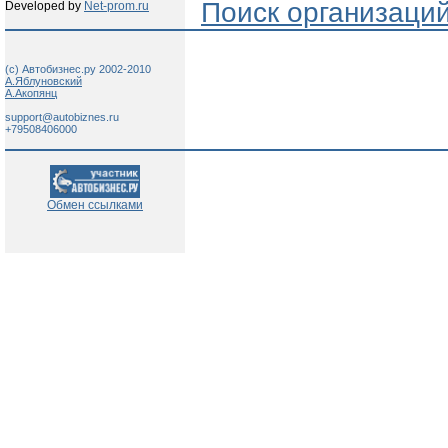
Поиск организаци
Developed by
Net-prom.ru
(c) Автобизнес.ру 2002-2010
А.Яблуновский
А.Акопянц
support@autobiznes.ru
+79508406000
Обмен ссылками