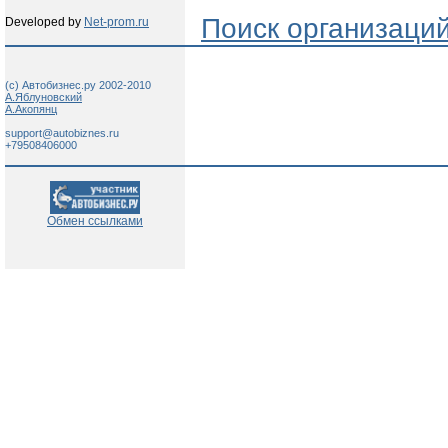
Поиск организаци
Developed by
Net-prom.ru
(c) Автобизнес.ру 2002-2010
А.Яблуновский
А.Акопянц
support@autobiznes.ru
+79508406000
Обмен ссылками