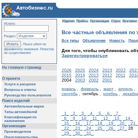
Изделия
Прайсы
Организации
Спрос
Выставки
Искать:
Все частные объявления по т
Раздел:
Все типы
Объявление
Новость
Про
Поиск идет по
фрагменту названия. Регистр
Для того, чтобы опубликовать об
не существенен
Зарегистрироваться
На главную страницу
2026
2025
2024
2023
2022
202
2015
2014
2013
2012
2011
201
О проекте
2004
2003
2002
2001
Услуги и расценки
январь
,
февраль
,
март
,
апрель
,
Вопросы и ответы
сентябь
, октябрь ,
ноябрь
,
декабр
Руководство пользователя
Поиск изделий
Автомобильные марки
Типы автомобилей
_1_
_2_
_3_
_4_
_5_
_6_
_7_
Классификация по
_8_
_9_
_10_
_11_
_12_
_13_
_14_
назначению
_15_
_16_
_17_
_18_
_19_
_20_
_21_
Организации
_22_
_23_
_24_
_25_
_26_
_27_
28
Производители
_29_
_30_
_31_
Представительства