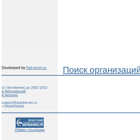
Поиск организаци
Developed by
Net-prom.ru
(c) Автобизнес.ру 2002-2010
А.Яблуновский
А.Акопянц
support@autobiznes.ru
+79508406000
Обмен ссылками