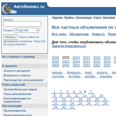
Изделия
Прайсы
Организации
Спрос
Выставки
Искать:
Все частные объявления по т
Раздел:
Все типы
Объявление
Новость
Про
Поиск идет по
фрагменту названия. Регистр
Для того, чтобы опубликовать объяв
не существенен
Зарегистрироваться
На главную страницу
2026
2025
2024
2023
2022
2021
2
2016
2015
2014
2013
2012
2011
2
2006
2005
2004
2003
2002
2001
О проекте
Услуги и расценки
январь
,
февраль
,
март
,
апрель
,
ма
Вопросы и ответы
сентябь
,
октябрь
,
ноябрь
,
декабрь
Руководство пользователя
Поиск изделий
Автомобильные марки
_1_
_2_
_3_
_4_
_5_
6
_7_
Типы автомобилей
_8_
_9_
_10_
_11_
_12_
_13_
_14_
Классификация по
_15_
_16_
_17_
_18_
_19_
_20_
_21_
назначению
_22_
_23_
_24_
_25_
_26_
_27_
_28_
Организации
_29_
_30_
_31_
Производители
Представительства