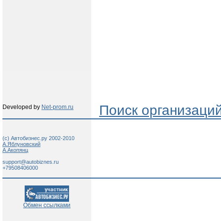
Поиск организаци
Developed by
Net-prom.ru
(c) Автобизнес.ру 2002-2010
А.Яблуновский
А.Акопянц
support@autobiznes.ru
+79508406000
Обмен ссылками