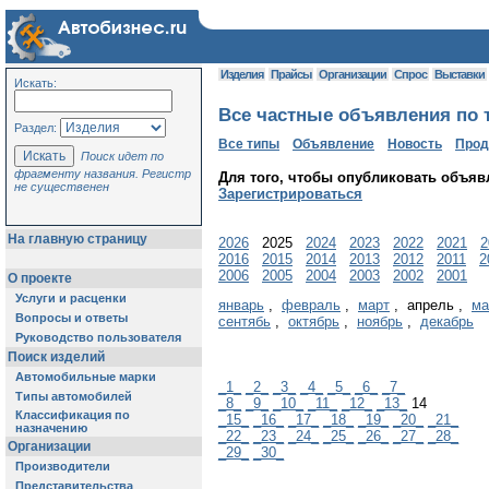
Изделия
Прайсы
Организации
Спрос
Выставки
Искать:
Все частные объявления по т
Раздел:
Все типы
Объявление
Новость
Про
Поиск идет по
фрагменту названия. Регистр
Для того, чтобы опубликовать объяв
не существенен
Зарегистрироваться
На главную страницу
2026
2025
2024
2023
2022
2021
2
2016
2015
2014
2013
2012
2011
2
2006
2005
2004
2003
2002
2001
О проекте
Услуги и расценки
январь
,
февраль
,
март
, апрель ,
ма
Вопросы и ответы
сентябь
,
октябрь
,
ноябрь
,
декабрь
Руководство пользователя
Поиск изделий
Автомобильные марки
_1_
_2_
_3_
_4_
_5_
_6_
_7_
Типы автомобилей
_8_
_9_
_10_
_11_
_12_
_13_
14
Классификация по
_15_
_16_
_17_
_18_
_19_
_20_
_21_
назначению
_22_
_23_
_24_
_25_
_26_
_27_
_28_
Организации
_29_
_30_
Производители
Представительства