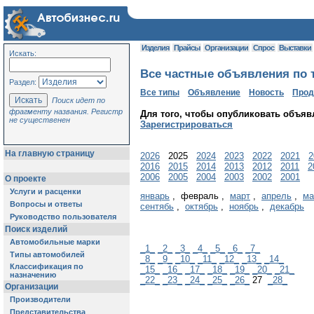
Изделия
Прайсы
Организации
Спрос
Выставки
Искать:
Все частные объявления по т
Раздел:
Все типы
Объявление
Новость
Про
Поиск идет по
фрагменту названия. Регистр
Для того, чтобы опубликовать объяв
не существенен
Зарегистрироваться
На главную страницу
2026
2025
2024
2023
2022
2021
2
2016
2015
2014
2013
2012
2011
2
2006
2005
2004
2003
2002
2001
О проекте
Услуги и расценки
январь
, февраль ,
март
,
апрель
,
ма
Вопросы и ответы
сентябь
,
октябрь
,
ноябрь
,
декабрь
Руководство пользователя
Поиск изделий
Автомобильные марки
_1_
_2_
_3_
_4_
_5_
_6_
_7_
Типы автомобилей
_8_
_9_
_10_
_11_
_12_
_13_
_14_
Классификация по
_15_
_16_
_17_
_18_
_19_
_20_
_21_
назначению
_22_
_23_
_24_
_25_
_26_
27
_28_
Организации
Производители
Представительства