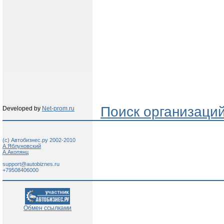
Поиск организаци
Developed by
Net-prom.ru
(c) Автобизнес.ру 2002-2010
А.Яблуновский
А.Акопянц
support@autobiznes.ru
+79508406000
Обмен ссылками