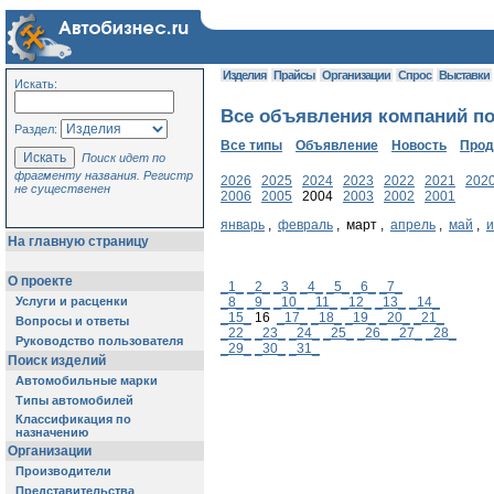
Изделия
Прайсы
Организации
Спрос
Выставки
Искать:
Все объявления компаний по
Раздел:
Все типы
Объявление
Новость
Про
Поиск идет по
фрагменту названия. Регистр
2026
2025
2024
2023
2022
2021
202
не существенен
2006
2005
2004
2003
2002
2001
январь
,
февраль
, март ,
апрель
,
май
,
На главную страницу
О проекте
_1_
_2_
_3_
_4_
_5_
_6_
_7_
Услуги и расценки
_8_
_9_
_10_
_11_
_12_
_13_
_14_
_15_
16
_17_
_18_
_19_
_20_
_21_
Вопросы и ответы
_22_
_23_
_24_
_25_
_26_
_27_
_28_
Руководство пользователя
_29_
_30_
_31_
Поиск изделий
Автомобильные марки
Типы автомобилей
Классификация по
назначению
Организации
Производители
Представительства