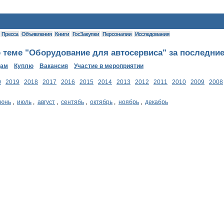
Пресса
Объявления
Книги
ГосЗакупки
Персоналии
Исследования
 теме "Оборудование для автосервиса" за последние
дам
Куплю
Вакансия
Участие в мероприятии
0
2019
2018
2017
2016
2015
2014
2013
2012
2011
2010
2009
2008
июнь
,
июль
,
август
,
сентябь
,
октябрь
,
ноябрь
,
декабрь