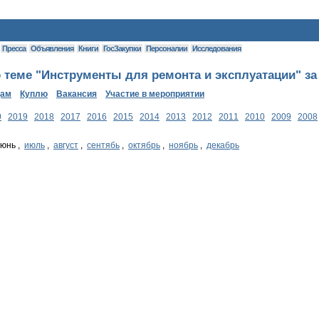
Пресса
Объявления
Книги
ГосЗакупки
Персоналии
Исследования
 теме "Инструменты для ремонта и эксплуатации" за
дам
Куплю
Вакансия
Участие в мероприятии
0
2019
2018
2017
2016
2015
2014
2013
2012
2011
2010
2009
2008
июнь ,
июль
,
август
,
сентябь
,
октябрь
,
ноябрь
,
декабрь