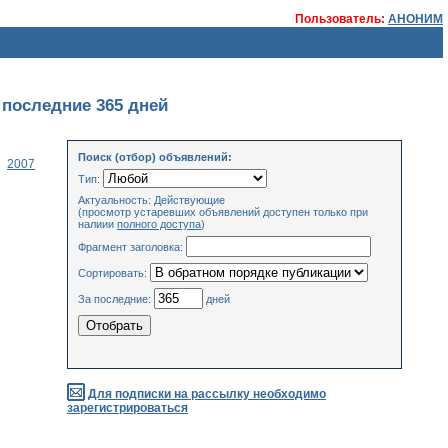
Пользователь:
АНОНИМ
 последние 365 дней
Поиск (отбор) объявлений:
2007
Тип:
Актуальность: Действующие
(просмотр устаревших объявлений доступен только при
налиии
полного доступа
)
Фрагмент заголовка:
Сортировать:
За последние:
дней
Для подписки на рассылку необходимо
зарегистрироваться