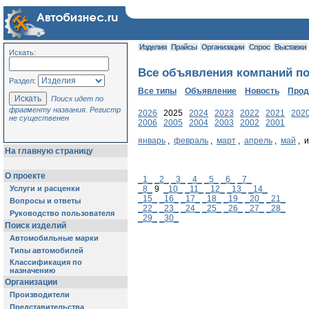
Изделия
Прайсы
Организации
Спрос
Выставки
Искать:
Все объявления компаний по
Раздел:
Все типы
Объявление
Новость
Про
Поиск идет по
фрагменту названия. Регистр
2026
2025
2024
2023
2022
2021
202
не существенен
2006
2005
2004
2003
2002
2001
январь
,
февраль
,
март
,
апрель
,
май
, 
На главную страницу
О проекте
_1_
_2_
_3_
_4_
_5_
_6_
_7_
Услуги и расценки
_8_
9
_10_
_11_
_12_
_13_
_14_
_15_
_16_
_17_
_18_
_19_
_20_
_21_
Вопросы и ответы
_22_
_23_
_24_
_25_
_26_
_27_
_28_
Руководство пользователя
_29_
_30_
Поиск изделий
Автомобильные марки
Типы автомобилей
Классификация по
назначению
Организации
Производители
Представительства