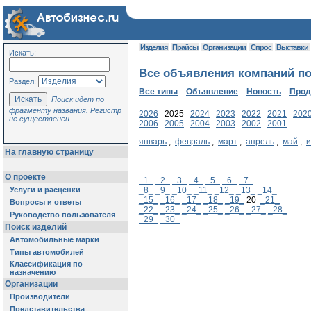
Изделия
Прайсы
Организации
Спрос
Выставки
Искать:
Все объявления компаний по
Раздел:
Все типы
Объявление
Новость
Про
Поиск идет по
фрагменту названия. Регистр
2026
2025
2024
2023
2022
2021
202
не существенен
2006
2005
2004
2003
2002
2001
январь
,
февраль
,
март
,
апрель
,
май
,
На главную страницу
О проекте
_1_
_2_
_3_
_4_
_5_
_6_
_7_
Услуги и расценки
_8_
_9_
_10_
_11_
_12_
_13_
_14_
_15_
_16_
_17_
_18_
_19_
20
_21_
Вопросы и ответы
_22_
_23_
_24_
_25_
_26_
_27_
_28_
Руководство пользователя
_29_
_30_
Поиск изделий
Автомобильные марки
Типы автомобилей
Классификация по
назначению
Организации
Производители
Представительства