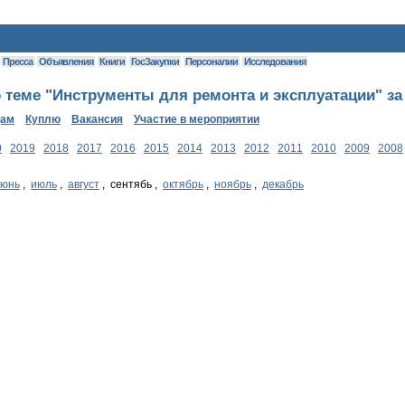
Пресса
Объявления
Книги
ГосЗакупки
Персоналии
Исследования
 теме "Инструменты для ремонта и эксплуатации" за
дам
Куплю
Вакансия
Участие в мероприятии
0
2019
2018
2017
2016
2015
2014
2013
2012
2011
2010
2009
2008
июнь
,
июль
,
август
, сентябь ,
октябрь
,
ноябрь
,
декабрь