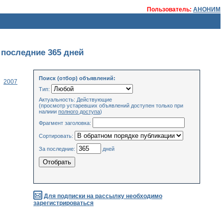
Пользователь:
АНОНИМ
 последние 365 дней
Поиск (отбор) объявлений:
2007
Тип:
Актуальность: Действующие
(просмотр устаревших объявлений доступен только при
налиии
полного доступа
)
Фрагмент заголовка:
Сортировать:
За последние:
дней
Для подписки на рассылку необходимо
зарегистрироваться