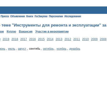
Пресса
Объявления
Книги
ГосЗакупки
Персоналии
Исследования
 теме "Инструменты для ремонта и эксплуатации" за
дам
Куплю
Вакансия
Участие в мероприятии
0
2019
2018
2017
2016
2015
2014
2013
2012
2011
2010
2009
2008
июнь
,
июль
,
август
, сентябь ,
октябрь
,
ноябрь
,
декабрь