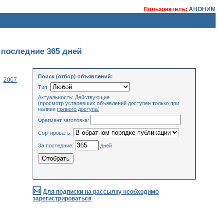
Пользователь:
АНОНИМ
 последние 365 дней
Поиск (отбор) объявлений:
2007
Тип:
Актуальность: Действующие
(просмотр устаревших объявлений доступен только при
налиии
полного доступа
)
Фрагмент заголовка:
Сортировать:
За последние:
дней
Для подписки на рассылку необходимо
зарегистрироваться