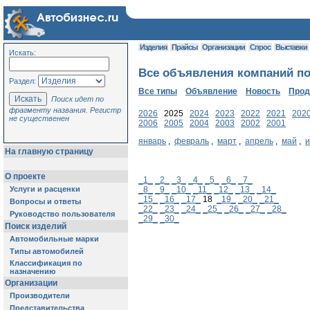
Изделия
Прайсы
Организации
Спрос
Выставки
Искать:
Все объявления компаний по
Раздел:
Все типы
Объявление
Новость
Про
Поиск идет по
фрагменту названия. Регистр
2026
2025
2024
2023
2022
2021
202
не существенен
2006
2005
2004
2003
2002
2001
январь
,
февраль
,
март
,
апрель
,
май
,
На главную страницу
О проекте
_1_
_2_
_3_
_4_
_5_
_6_
_7_
Услуги и расценки
_8_
_9_
_10_
_11_
_12_
_13_
_14_
_15_
_16_
_17_
18
_19_
_20_
_21_
Вопросы и ответы
_22_
_23_
_24_
_25_
_26_
_27_
_28_
Руководство пользователя
_29_
_30_
Поиск изделий
Автомобильные марки
Типы автомобилей
Классификация по
назначению
Организации
Производители
Представительства