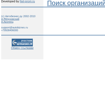
Поиск организаци
Developed by
Net-prom.ru
(c) Автобизнес.ру 2002-2010
А.Яблуновский
А.Акопянц
support@autobiznes.ru
+79508406000
Обмен ссылками