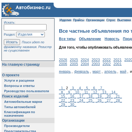
Изделия
Прайсы
Организации
Спрос
Выставки
Искать:
Все частные объявления по т
Раздел:
Все типы
Объявление
Новость
Про
Поиск идет по
фрагменту названия. Регистр
Для того, чтобы опубликовать объявлен
не существенен
2026
2025
2024
2023
2022
2021
202
2006
2005
2004
2003
2002
2001
На главную страницу
январь
,
февраль
,
март
,
апрель
,
май
, 
О проекте
Услуги и расценки
Вопросы и ответы
_1_
2
_3_
_4_
_5_
_6_
_7_
Руководство пользователя
_8_
_9_
_10_
_11_
_12_
_13_
_14_
Поиск изделий
_15_
_16_
_17_
_18_
_19_
_20_
_21_
_22_
_23_
_24_
_25_
_26_
_27_
_28_
Автомобильные марки
_29_
_30_
Типы автомобилей
Классификация по
назначению
Организации
Производители
Представительства