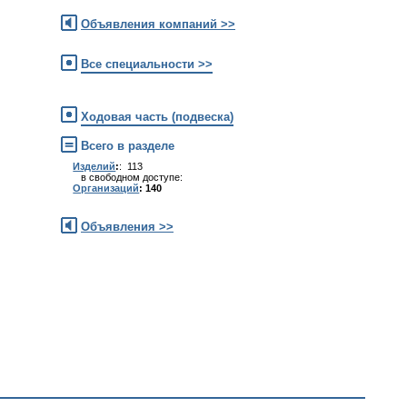
Объявления компаний >>
Все специальности >>
Ходовая часть (подвеска)
Всего в разделе
Изделий
:
: 113
в свободном доступе:
Организаций
: 140
Объявления >>