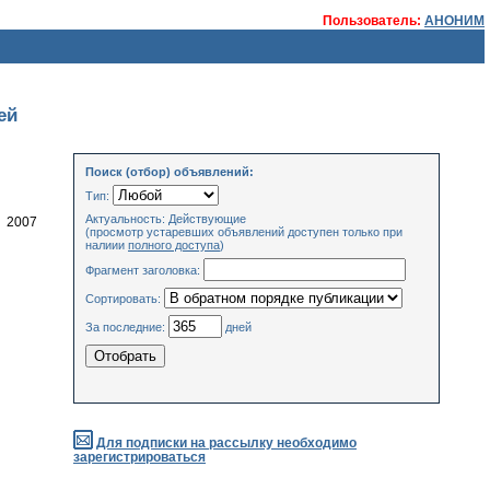
Пользователь:
АНОНИМ
ей
Поиск (отбор) объявлений:
Тип:
Актуальность: Действующие
2007
(просмотр устаревших объявлений доступен только при
налиии
полного доступа
)
Фрагмент заголовка:
Сортировать:
За последние:
дней
Для подписки на рассылку необходимо
зарегистрироваться