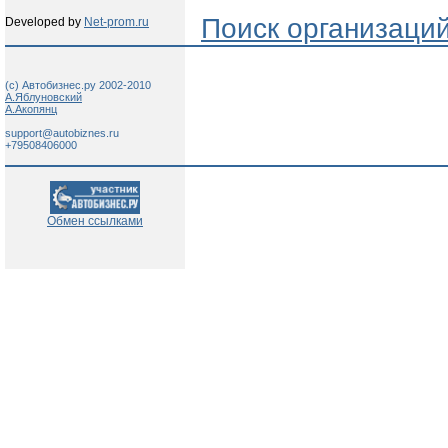
Поиск организаци
Developed by
Net-prom.ru
(c) Автобизнес.ру 2002-2010
А.Яблуновский
А.Акопянц
support@autobiznes.ru
+79508406000
Обмен ссылками