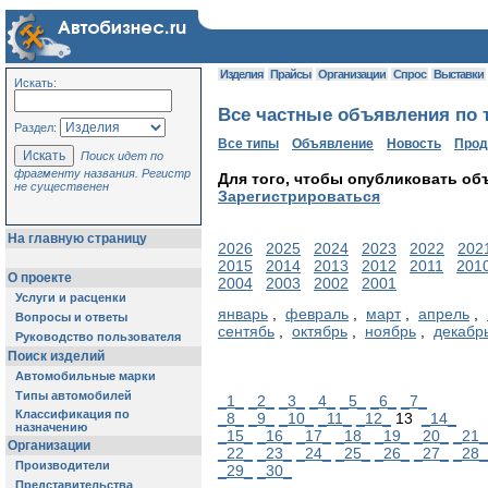
Изделия
Прайсы
Организации
Спрос
Выставки
Искать:
Все частные объявления по т
Раздел:
Все типы
Объявление
Новость
Про
Поиск идет по
фрагменту названия. Регистр
Для того, чтобы опубликовать об
не существенен
Зарегистрироваться
На главную страницу
2026
2025
2024
2023
2022
202
2015
2014
2013
2012
2011
201
О проекте
2004
2003
2002
2001
Услуги и расценки
январь
,
февраль
,
март
,
апрель
,
Вопросы и ответы
сентябь
,
октябрь
,
ноябрь
,
декабр
Руководство пользователя
Поиск изделий
Автомобильные марки
Типы автомобилей
_1_
_2_
_3_
_4_
_5_
_6_
_7_
Классификация по
_8_
_9_
_10_
_11_
_12_
13
_14_
назначению
_15_
_16_
_17_
_18_
_19_
_20_
_21_
Организации
_22_
_23_
_24_
_25_
_26_
_27_
_28_
Производители
_29_
_30_
Представительства