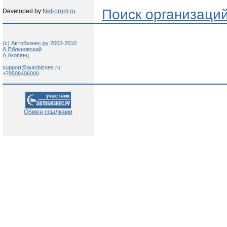
Поиск организаци
Developed by
Net-prom.ru
(c) Автобизнес.ру 2002-2010
А.Яблуновский
А.Акопянц
support@autobiznes.ru
+79508406000
Обмен ссылками