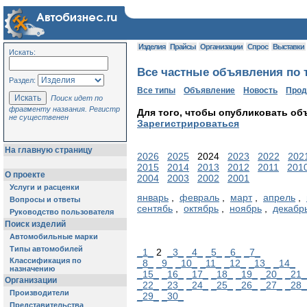
Изделия
Прайсы
Организации
Спрос
Выставки
Искать:
Все частные объявления по т
Раздел:
Все типы
Объявление
Новость
Про
Поиск идет по
фрагменту названия. Регистр
Для того, чтобы опубликовать об
не существенен
Зарегистрироваться
На главную страницу
2026
2025
2024
2023
2022
202
2015
2014
2013
2012
2011
201
О проекте
2004
2003
2002
2001
Услуги и расценки
январь
,
февраль
,
март
,
апрель
,
Вопросы и ответы
сентябь
,
октябрь
,
ноябрь
,
декабр
Руководство пользователя
Поиск изделий
Автомобильные марки
Типы автомобилей
_1_
2
_3_
_4_
_5_
_6_
_7_
Классификация по
_8_
_9_
_10_
_11_
_12_
_13_
_14_
назначению
_15_
_16_
_17_
_18_
_19_
_20_
_21_
Организации
_22_
_23_
_24_
_25_
_26_
_27_
_28_
Производители
_29_
_30_
Представительства