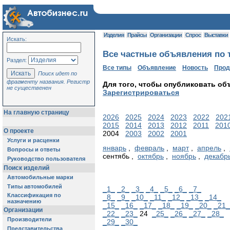
Изделия
Прайсы
Организации
Спрос
Выставки
Искать:
Все частные объявления по т
Раздел:
Все типы
Объявление
Новость
Про
Поиск идет по
фрагменту названия. Регистр
Для того, чтобы опубликовать об
не существенен
Зарегистрироваться
На главную страницу
2026
2025
2024
2023
2022
202
2015
2014
2013
2012
2011
201
О проекте
2004
2003
2002
2001
Услуги и расценки
январь
,
февраль
,
март
,
апрель
,
Вопросы и ответы
сентябь ,
октябрь
,
ноябрь
,
декабр
Руководство пользователя
Поиск изделий
Автомобильные марки
Типы автомобилей
_1_
_2_
_3_
_4_
_5_
_6_
_7_
Классификация по
_8_
_9_
_10_
_11_
_12_
_13_
_14_
назначению
_15_
_16_
_17_
_18_
_19_
_20_
_21_
Организации
_22_
_23_
24
_25_
_26_
_27_
_28_
Производители
_29_
_30_
Представительства