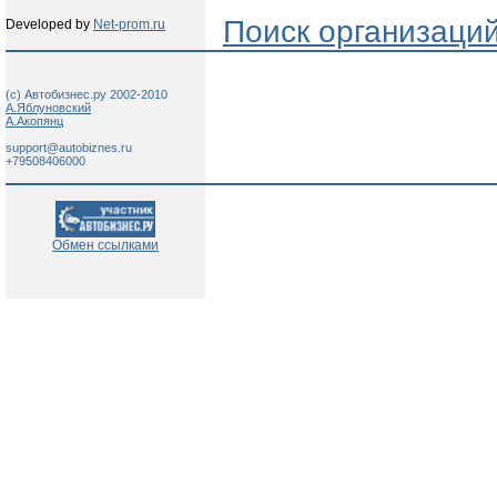
Поиск организаци
Developed by
Net-prom.ru
(c) Автобизнес.ру 2002-2010
А.Яблуновский
А.Акопянц
support@autobiznes.ru
+79508406000
Обмен ссылками