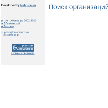
Поиск организаци
Developed by
Net-prom.ru
(c) Автобизнес.ру 2002-2010
А.Яблуновский
А.Акопянц
support@autobiznes.ru
+79508406000
Обмен ссылками