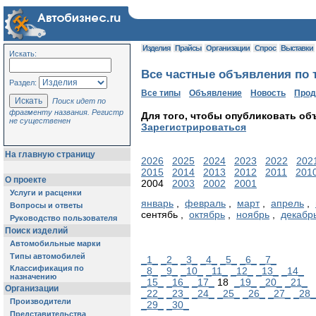
Изделия
Прайсы
Организации
Спрос
Выставки
Искать:
Все частные объявления по т
Раздел:
Все типы
Объявление
Новость
Про
Поиск идет по
фрагменту названия. Регистр
Для того, чтобы опубликовать об
не существенен
Зарегистрироваться
На главную страницу
2026
2025
2024
2023
2022
202
2015
2014
2013
2012
2011
201
О проекте
2004
2003
2002
2001
Услуги и расценки
январь
,
февраль
,
март
,
апрель
,
Вопросы и ответы
сентябь ,
октябрь
,
ноябрь
,
декабр
Руководство пользователя
Поиск изделий
Автомобильные марки
Типы автомобилей
_1_
_2_
_3_
_4_
_5_
_6_
_7_
Классификация по
_8_
_9_
_10_
_11_
_12_
_13_
_14_
назначению
_15_
_16_
_17_
18
_19_
_20_
_21_
Организации
_22_
_23_
_24_
_25_
_26_
_27_
_28_
Производители
_29_
_30_
Представительства