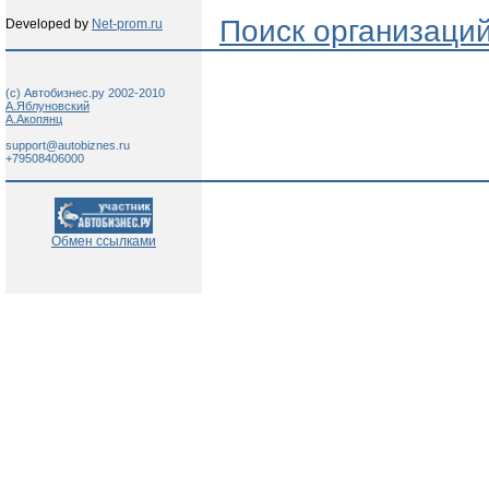
Поиск организаци
Developed by
Net-prom.ru
(c) Автобизнес.ру 2002-2010
А.Яблуновский
А.Акопянц
support@autobiznes.ru
+79508406000
Обмен ссылками