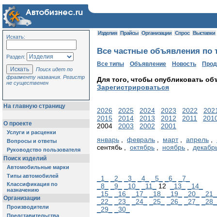
Изделия
Прайсы
Организации
Спрос
Выставки
Искать:
Все частные объявления по т
Раздел:
Все типы
Объявление
Новость
Про
Поиск идет по
фрагменту названия. Регистр
Для того, чтобы опубликовать об
не существенен
Зарегистрироваться
На главную страницу
2026
2025
2024
2023
2022
202
2015
2014
2013
2012
2011
201
О проекте
2004
2003
2002
2001
Услуги и расценки
январь
,
февраль
,
март
,
апрель
,
Вопросы и ответы
сентябь ,
октябрь
,
ноябрь
,
декабр
Руководство пользователя
Поиск изделий
Автомобильные марки
Типы автомобилей
_1_
_2_
_3_
_4_
_5_
_6_
_7_
Классификация по
_8_
_9_
_10_
_11_
12
_13_
_14_
назначению
_15_
_16_
_17_
_18_
_19_
_20_
_21_
Организации
_22_
_23_
_24_
_25_
_26_
_27_
_28_
Производители
_29_
_30_
Представительства