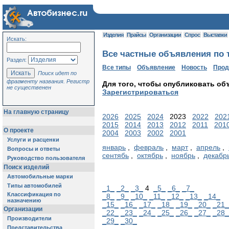
Изделия
Прайсы
Организации
Спрос
Выставки
Искать:
Все частные объявления по т
Раздел:
Все типы
Объявление
Новость
Про
Поиск идет по
фрагменту названия. Регистр
Для того, чтобы опубликовать об
не существенен
Зарегистрироваться
На главную страницу
2026
2025
2024
2023
2022
202
2015
2014
2013
2012
2011
201
О проекте
2004
2003
2002
2001
Услуги и расценки
январь
,
февраль
,
март
,
апрель
,
Вопросы и ответы
сентябь
,
октябрь
,
ноябрь
,
декабр
Руководство пользователя
Поиск изделий
Автомобильные марки
Типы автомобилей
_1_
_2_
_3_
4
_5_
_6_
_7_
Классификация по
_8_
_9_
_10_
_11_
_12_
_13_
_14_
назначению
_15_
_16_
_17_
_18_
_19_
_20_
_21_
Организации
_22_
_23_
_24_
_25_
_26_
_27_
_28_
Производители
_29_
_30_
Представительства