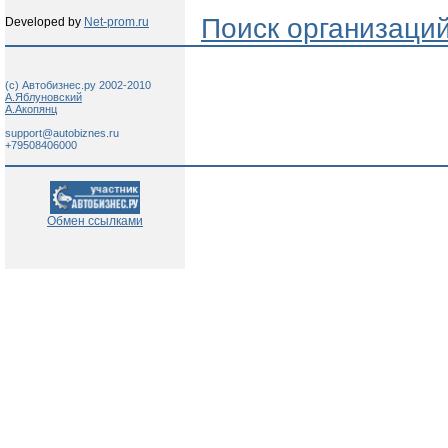
Поиск организаци
Developed by
Net-prom.ru
(c) Автобизнес.ру 2002-2010
А.Яблуновский
А.Акопянц
support@autobiznes.ru
+79508406000
Обмен ссылками