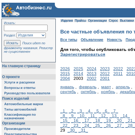
Изделия
Прайсы
Организации
Спрос
Выставки
Искать:
Все частные объявления по т
Раздел:
Все типы
Объявление
Новость
Про
Поиск идет по
фрагменту названия. Регистр
Для того, чтобы опубликовать об
не существенен
Зарегистрироваться
На главную страницу
2026
2025
2024
2023
2022
202
2015
2014
2013
2012
2011
201
О проекте
2004
2003
2002
2001
Услуги и расценки
январь
,
февраль
,
март
,
апрель
, 
Вопросы и ответы
сентябь
,
октябрь
,
ноябрь
,
декабр
Руководство пользователя
Поиск изделий
Автомобильные марки
Типы автомобилей
_1_
_2_
_3_
_4_
_5_
_6_
_7_
Классификация по
_8_
_9_
_10_
_11_
_12_
_13_
_14_
назначению
_15_
_16_
_17_
_18_
_19_
_20_
_21_
Организации
_22_
_23_
_24_
_25_
_26_
_27_
_28_
Производители
29
_30_
_31_
Представительства