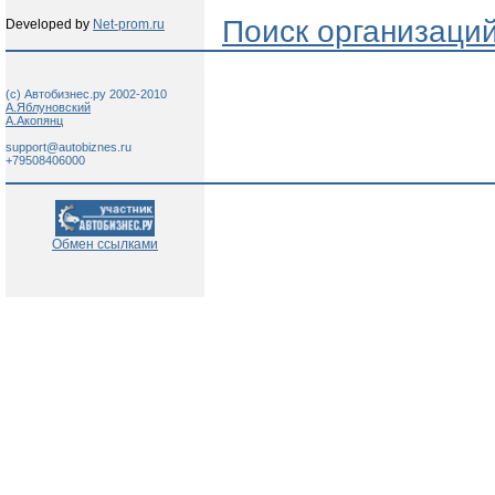
Поиск организаци
Developed by
Net-prom.ru
(c) Автобизнес.ру 2002-2010
А.Яблуновский
А.Акопянц
support@autobiznes.ru
+79508406000
Обмен ссылками