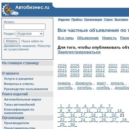
Изделия
Прайсы
Организации
Спрос
Выставки
Искать:
Все частные объявления по т
Раздел:
Все типы
Объявление
Новость
Про
Поиск идет по
фрагменту названия. Регистр
Для того, чтобы опубликовать об
не существенен
Зарегистрироваться
На главную страницу
2026
2025
2024
2023
2022
202
2015
2014
2013
2012
2011
201
О проекте
2004
2003
2002
2001
Услуги и расценки
январь
,
февраль
,
март
,
апрель
,
Вопросы и ответы
сентябь
,
октябрь
,
ноябрь
,
декабр
Руководство пользователя
Поиск изделий
Автомобильные марки
Типы автомобилей
_1_
_2_
_3_
_4_
_5_
_6_
_7_
Классификация по
_8_
_9_
_10_
_11_
_12_
_13_
_14_
назначению
_15_
_16_
_17_
_18_
_19_
_20_
21
Организации
_22_
_23_
_24_
_25_
_26_
_27_
_28_
Производители
_29_
_30_
Представительства