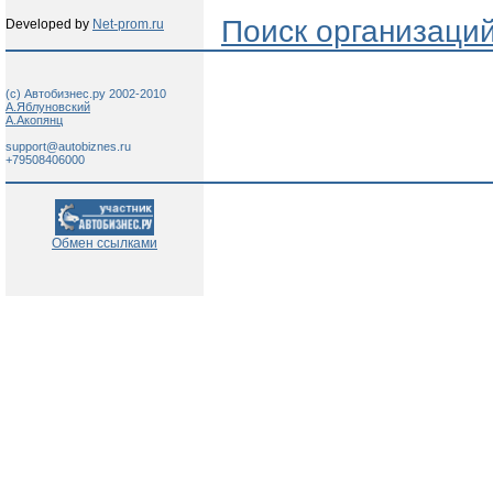
Поиск организаци
Developed by
Net-prom.ru
(c) Автобизнес.ру 2002-2010
А.Яблуновский
А.Акопянц
support@autobiznes.ru
+79508406000
Обмен ссылками