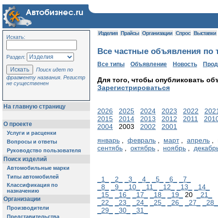
Изделия
Прайсы
Организации
Спрос
Выставки
Искать:
Все частные объявления по т
Раздел:
Все типы
Объявление
Новость
Про
Поиск идет по
фрагменту названия. Регистр
Для того, чтобы опубликовать об
не существенен
Зарегистрироваться
На главную страницу
2026
2025
2024
2023
2022
202
2015
2014
2013
2012
2011
201
О проекте
2004
2003
2002
2001
Услуги и расценки
январь
,
февраль
,
март
,
апрель
, 
Вопросы и ответы
сентябь
,
октябрь
,
ноябрь
,
декабр
Руководство пользователя
Поиск изделий
Автомобильные марки
Типы автомобилей
_1_
_2_
_3_
_4_
_5_
_6_
_7_
Классификация по
_8_
_9_
_10_
_11_
_12_
_13_
_14_
назначению
_15_
_16_
_17_
_18_
_19_
20
_21_
Организации
_22_
_23_
_24_
_25_
_26_
_27_
_28_
Производители
_29_
_30_
_31_
Представительства