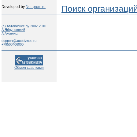
Поиск организаци
Developed by
Net-prom.ru
(c) Автобизнес.ру 2002-2010
А.Яблуновский
А.Акопянц
support@autobiznes.ru
+79508406000
Обмен ссылками