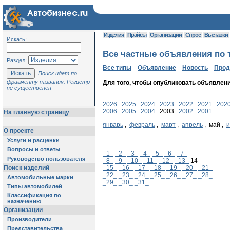
Изделия
Прайсы
Организации
Спрос
Выставки
Искать:
Все частные объявления по т
Раздел:
Все типы
Объявление
Новость
Про
Поиск идет по
фрагменту названия. Регистр
Для того, чтобы опубликовать объявлен
не существенен
2026
2025
2024
2023
2022
2021
202
2006
2005
2004
2003
2002
2001
На главную страницу
январь
,
февраль
,
март
,
апрель
, май ,
О проекте
Услуги и расценки
Вопросы и ответы
_1_
_2_
_3_
_4_
_5_
_6_
_7_
Руководство пользователя
_8_
_9_
_10_
_11_
_12_
_13_
14
Поиск изделий
_15_
_16_
_17_
_18_
_19_
_20_
_21_
_22_
_23_
_24_
_25_
_26_
_27_
_28_
Автомобильные марки
_29_
_30_
_31_
Типы автомобилей
Классификация по
назначению
Организации
Производители
Представительства