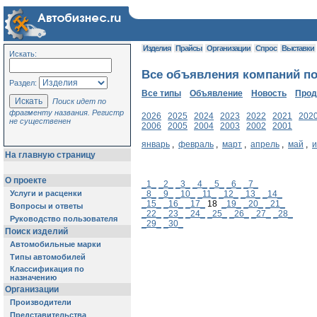
Изделия
Прайсы
Организации
Спрос
Выставки
Искать:
Все объявления компаний по 
Раздел:
Все типы
Объявление
Новость
Про
Поиск идет по
фрагменту названия. Регистр
2026
2025
2024
2023
2022
2021
202
не существенен
2006
2005
2004
2003
2002
2001
январь
,
февраль
,
март
,
апрель
,
май
,
На главную страницу
О проекте
_1_
_2_
_3_
_4_
_5_
_6_
_7_
Услуги и расценки
_8_
_9_
_10_
_11_
_12_
_13_
_14_
_15_
_16_
_17_
18
_19_
_20_
_21_
Вопросы и ответы
_22_
_23_
_24_
_25_
_26_
_27_
_28_
Руководство пользователя
_29_
_30_
Поиск изделий
Автомобильные марки
Типы автомобилей
Классификация по
назначению
Организации
Производители
Представительства