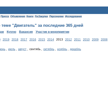
Пресса
Объявления
Книги
ГосЗакупки
Персоналии
Исследования
теме "Двигатель" за последние 365 дней
дам
Куплю
Вакансия
Участие в мероприятии
0
2019
2018
2017
2016
2015
2014
2013
2012
2011
2010
2009
2008
июнь
,
июль
,
август
, сентябь ,
октябрь
,
ноябрь
,
декабрь