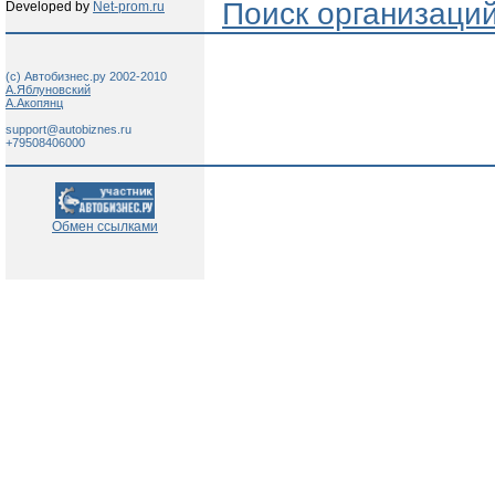
Поиск организаци
Developed by
Net-prom.ru
(c) Автобизнес.ру 2002-2010
А.Яблуновский
А.Акопянц
support@autobiznes.ru
+79508406000
Обмен ссылками