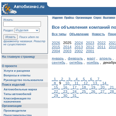
Изделия
Прайсы
Организации
Спрос
Выставки
Искать:
Все объявления компаний по
Раздел:
Все типы
Объявление
Новость
Про
Поиск идет по
фрагменту названия. Регистр
2026
2025
2024
2023
2022
202
не существенен
2015
2014
2013
2012
2011
201
2004
2003
2002
2001
На главную страницу
январь
,
февраль
,
март
,
апрель
,
сентябь
,
октябрь
,
ноябрь
, декабр
О проекте
Услуги и расценки
Вопросы и ответы
_1_
_2_
_3_
_4_
_5_
_6_
_7_
Руководство пользователя
_8_
9
_10_
_11_
_12_
_13_
_14_
Поиск изделий
_15_
_16_
_17_
_18_
_19_
_20_
_21_
Автомобильные марки
_22_
_23_
_24_
_25_
_26_
_27_
_28_
Типы автомобилей
_29_
_30_
_31_
Классификация по
назначению
Организации
Производители
Представительства