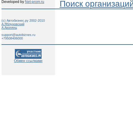
Поиск организаци
Developed by
Net-prom.ru
(c) Автобизнес.ру 2002-2010
А.Яблуновский
А.Акопянц
support@autobiznes.ru
+79508406000
Обмен ссылками