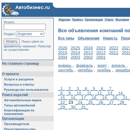
Изделия
Прайсы
Организации
Спрос
Выставки
Искать:
Все объявления компаний по
Раздел:
Все типы
Объявление
Новость
Про
Поиск идет по
фрагменту названия. Регистр
2026
2025
2024
2023
2022
202
не существенен
2015
2014
2013
2012
2011
201
2004
2003
2002
2001
На главную страницу
январь
,
февраль
,
март
,
апрель
, 
сентябь
,
октябрь
,
ноябрь
,
декабр
О проекте
Услуги и расценки
Вопросы и ответы
_1_
_2_
_3_
_4_
_5_
_6_
_7_
Руководство пользователя
_8_
_9_
_10_
_11_
_12_
_13_
_14_
Поиск изделий
_15_
_16_
_17_
_18_
_19_
_20_
_21_
Автомобильные марки
_22_
23
_24_
_25_
_26_
_27_
_28_
Типы автомобилей
_29_
_30_
_31_
Классификация по
назначению
Организации
Производители
Представительства